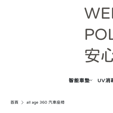
WE
PO
安
智能車墊
UV消
首頁
all age 360 汽車座椅