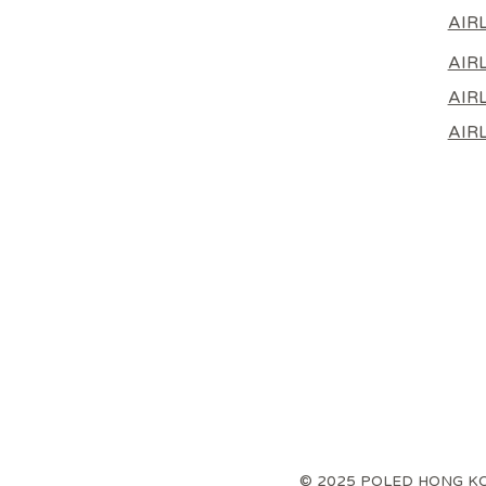
AIR
AIR
AIRL
AIR
© 2025 POLED HONG K