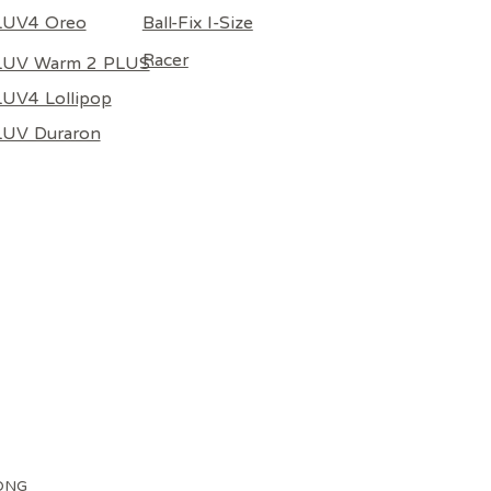
Ball-Fix I-Size
LUV4 Oreo
Racer
LUV Warm 2 PLUS
UV4 Lollipop
LUV Duraron
ONG