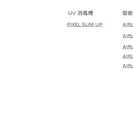
智能
UV 消毒機
AIR
PIXEL SLIM UP
AIR
AIR
AIRL
AIR