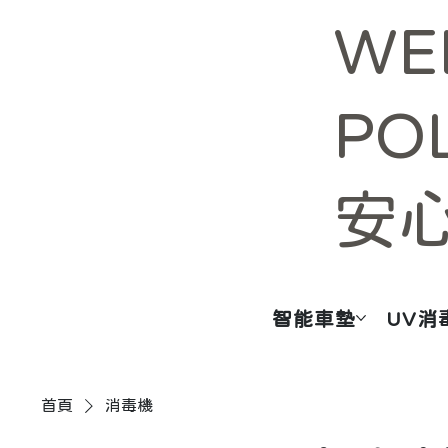
WE
PO
安
智能車墊
UV消
首頁
消毒機