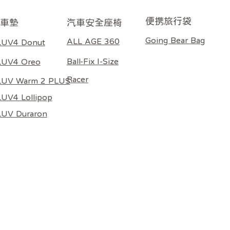
​便携旅行袋
車墊
​汽車安全座椅
Going Bear Bag
ALL AGE 360
LUV4 Donut
Ball-Fix I-Size
LUV4 Oreo
Racer
LUV Warm 2 PLUS
UV4 Lollipop
LUV Duraron