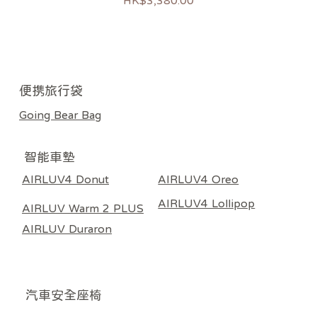
HK$3,380.00
新上市
新上市
過敏推薦
熱銷
熱銷
熱銷
​便携旅行袋
Going Bear Bag
智能車墊
AIRLUV4 Donut
AIRLUV4 Oreo
AIRLUV4 Lollipop
AIRLUV Warm 2 PLUS
AIRLUV Duraron
​汽車安全座椅
Poled AIRLUV4 Donut 智能手推車涼感墊 奶黃色
Poled | AIRLUV4 OREO 專用 HEPA13 嬰兒汽座
Poled Airluv Warm 2 Plus 智能溫感發熱座墊（推
Poled Airluv Warm 2 Plus 智能溫感發熱座墊（推
Poled AIRLUV4 Lollipop 智能手推車涼感墊 - 附
Poled | AIRLUV 4 HEPA11 涼感墊濾芯 (適用於
Poled AIRLUV Duraron 智能手推車涼感墊 - 附
Poled GOING BEAR 隨行餐椅袋 深藍色
Poled GOING BEAR 隨行餐椅袋 炭黑色
Poled GOING BEAR 隨行餐椅袋 淺灰色
ALL AGE 360 汽車安全座椅 黑色
ALL AGE 360 汽車安全座椅 米色
Ball Fix I-Size 汽車安全座椅 灰色
Ball Fix I-Size 汽車安全座椅 米色
Poled Racer 汽車安全座椅 黑色