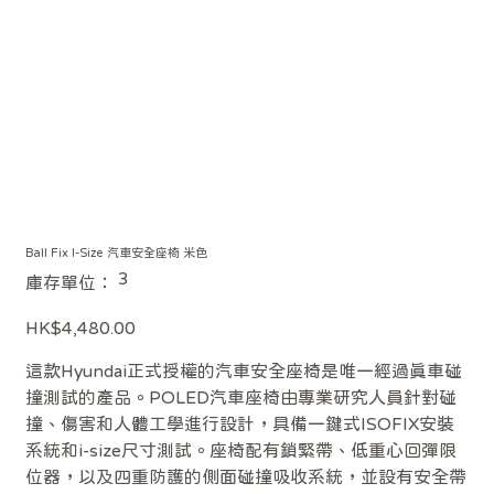
Ball Fix I-Size 汽車安全座椅 米色
SKU
3
庫存單位：
3
價
HK$4,480.00
格
這款Hyundai正式授權的汽車安全座椅是唯一經過真車碰
撞測試的產品。POLED汽車座椅由專業研究人員針對碰
撞、傷害和人體工學進行設計，具備一鍵式ISOFIX安裝
系統和i-size尺寸測試。座椅配有鎖緊帶、低重心回彈限
位器，以及四重防護的側面碰撞吸收系統，並設有安全帶