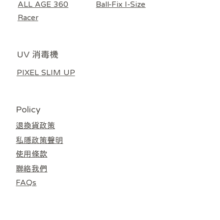
ALL AGE 360
Ball-Fix I-Size
無庫存
車/汽車座椅通用） 淺灰色
車/汽車座椅通用）米色
/ 嬰兒車涼感車墊濾芯
HEPA13濾網 灰白色
HEPA11濾網 奶白色
Donut / Lollipop)
價格
價格
價格
價格
價格
價格
價格
價格
HK$3,380.00
HK$4,480.00
HK$5,580.00
HK$5,580.00
HK$4,480.00
HK$599.00
HK$599.00
HK$599.00
Racer
一般價格
一般價格
價格
價格
價格
價格
促銷價格
促銷價格
HK$559.00
HK$559.00
HK$1,098.00
HK$138.00
HK$118.00
HK$888.00
HK$499.00
HK$499.00
UV 消毒機
PIXEL SLIM UP
Policy
退換貨政策
私隱政策聲明
使用條款
聯絡我們
FAQs