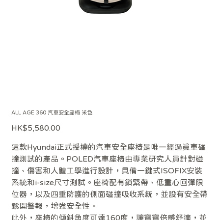
ALL AGE 360 汽車安全座椅 米色
價
HK$5,580.00
格
這款Hyundai正式授權的汽車安全座椅是唯一經過真車碰
撞測試的產品。POLED汽車座椅由專業研究人員針對碰
撞、傷害和人體工學進行設計，具備一鍵式ISOFIX安裝
系統和i-size尺寸測試。座椅配有鎖緊帶、低重心回彈限
位器，以及四重防護的側面碰撞吸收系統，並設有安全帶
鬆開警報，增強安全性。
此外，座椅的傾斜角度可達160度，讓寶寶倍感舒適，並