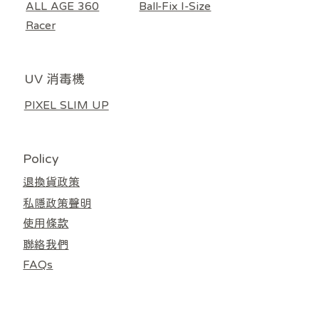
ALL AGE 360
Ball-Fix I-Size
無庫存
車/汽車座椅通用） 淺灰色
車/汽車座椅通用）米色
/ 嬰兒車涼感車墊濾芯
HEPA13濾網 灰白色
HEPA11濾網 奶白色
Donut / Lollipop)
價格
價格
價格
價格
價格
價格
價格
價格
HK$3,380.00
HK$4,480.00
HK$5,580.00
HK$5,580.00
HK$4,480.00
HK$599.00
HK$599.00
HK$599.00
Racer
一般價格
一般價格
價格
價格
價格
價格
促銷價格
促銷價格
HK$559.00
HK$559.00
HK$1,098.00
HK$138.00
HK$118.00
HK$888.00
HK$499.00
HK$499.00
UV 消毒機
PIXEL SLIM UP
Policy
退換貨政策
私隱政策聲明
使用條款
聯絡我們
FAQs