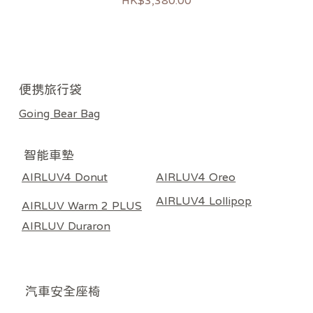
HK$3,380.00
新上市
新上市
過敏推薦
熱銷
熱銷
熱銷
​便携旅行袋
Going Bear Bag
智能車墊
AIRLUV4 Donut
AIRLUV4 Oreo
AIRLUV4 Lollipop
AIRLUV Warm 2 PLUS
AIRLUV Duraron
​汽車安全座椅
Poled AIRLUV4 Donut 智能手推車涼感墊 奶黃色
Poled | AIRLUV4 OREO 專用 HEPA13 嬰兒汽座
Poled Airluv Warm 2 Plus 智能溫感發熱座墊（推
Poled Airluv Warm 2 Plus 智能溫感發熱座墊（推
Poled AIRLUV4 Lollipop 智能手推車涼感墊 - 附
Poled | AIRLUV 4 HEPA11 涼感墊濾芯 (適用於
Poled AIRLUV Duraron 智能手推車涼感墊 - 附
Poled GOING BEAR 隨行餐椅袋 深藍色
Poled GOING BEAR 隨行餐椅袋 炭黑色
Poled GOING BEAR 隨行餐椅袋 淺灰色
ALL AGE 360 汽車安全座椅 黑色
ALL AGE 360 汽車安全座椅 米色
Ball Fix I-Size 汽車安全座椅 灰色
Ball Fix I-Size 汽車安全座椅 米色
Poled Racer 汽車安全座椅 黑色