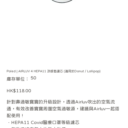
Poled | AIRLUV 4 HEPA11 涼感墊濾芯 (適用於Donut / Lollipop)
SKU
50
庫存單位：
50
價
HK$118.00
格
針對鼻過敏寶寶的升級設計，透過Airluv吹出的空氣流
通，有效改善寶寶周圍空氣過敏源，建議與Airluv一起搭
配使用 !
．HEPA11 Covid醫療口罩等級濾芯