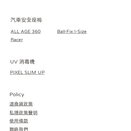
​汽車安全座椅
Poled AIRLUV4 Donut 智能手推車涼感墊 奶黃色
Poled | AIRLUV4 OREO 專用 HEPA13 嬰兒汽座
Poled Airluv Warm 2 Plus 智能溫感發熱座墊（推
Poled Airluv Warm 2 Plus 智能溫感發熱座墊（推
Poled AIRLUV4 Lollipop 智能手推車涼感墊 - 附
Poled | AIRLUV 4 HEPA11 涼感墊濾芯 (適用於
Poled AIRLUV Duraron 智能手推車涼感墊 - 附
Poled GOING BEAR 隨行餐椅袋 深藍色
Poled GOING BEAR 隨行餐椅袋 炭黑色
Poled GOING BEAR 隨行餐椅袋 淺灰色
ALL AGE 360 汽車安全座椅 黑色
ALL AGE 360 汽車安全座椅 米色
Ball Fix I-Size 汽車安全座椅 灰色
Ball Fix I-Size 汽車安全座椅 米色
Poled Racer 汽車安全座椅 黑色
ALL AGE 360
Ball-Fix I-Size
無庫存
車/汽車座椅通用） 淺灰色
車/汽車座椅通用）米色
/ 嬰兒車涼感車墊濾芯
HEPA13濾網 灰白色
HEPA11濾網 奶白色
Donut / Lollipop)
價格
價格
價格
價格
價格
價格
價格
價格
HK$3,380.00
HK$4,480.00
HK$5,580.00
HK$5,580.00
HK$4,480.00
HK$599.00
HK$599.00
HK$599.00
Racer
一般價格
一般價格
價格
價格
價格
價格
促銷價格
促銷價格
HK$559.00
HK$559.00
HK$1,098.00
HK$138.00
HK$118.00
HK$888.00
HK$499.00
HK$499.00
UV 消毒機
PIXEL SLIM UP
Policy
退換貨政策
私隱政策聲明
使用條款
聯絡我們