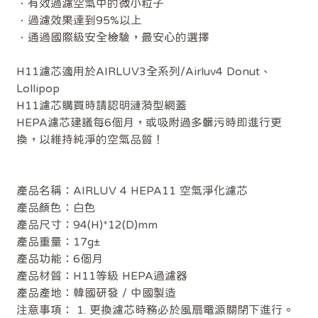
．有效過濾空氣中的微小粒子
．過濾效果達到95%以上
．通過國際級安全檢驗，最安心的選擇
H11濾芯適用於AIRLUV3全系列/Airluv4 Donut、
Lollipop
H11濾芯購買時請認明漣漪型網蓋
HEPA濾芯建議每6個月，或吸附過多髒污時即進行更
換，以維持純淨的空氣品質！
產品名稱：AIRLUV 4 HEPA11 空氣淨化濾芯
產品顏色：白色
產品尺寸：94(H)*12(D)mm
產品重量：17g±
產品功能：6個月
產品材質：H11等級 HEPA過濾器
產品產地：韓國研發 / 中國製造
注意事項： 1. 更換濾芯時務必於風扇電源關閉下進行。