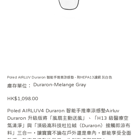
Poled AIRLUV Duraron 智能手推車涼感墊 - 附HEPA13濾網 灰白色
SKU
Duraron-Melange Gray
庫存單位：
Duraron-
Melange
Gray
價
HK$1,098.00
格
Poled AIRLUV4 Duraron 智能手推車涼感墊Airluv
Duraron 升級版將「風扇主動送風」、「H13 級醫療空
氣清淨」與「頂級高科技杜拉絨（Duraron）接觸即涼布
料」三合一，讓寶寶不論在戶外還是車內，都能享受全面