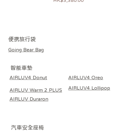
HK$3,380.00
新上市
新上市
過敏推薦
熱銷
熱銷
熱銷
​便携旅行袋
Going Bear Bag
智能車墊
AIRLUV4 Donut
AIRLUV4 Oreo
AIRLUV4 Lollipop
AIRLUV Warm 2 PLUS
AIRLUV Duraron
​汽車安全座椅
Poled AIRLUV4 Donut 智能手推車涼感墊 奶黃色
Poled | AIRLUV4 OREO 專用 HEPA13 嬰兒汽座
Poled Airluv Warm 2 Plus 智能溫感發熱座墊（推
Poled Airluv Warm 2 Plus 智能溫感發熱座墊（推
Poled AIRLUV4 Lollipop 智能手推車涼感墊 - 附
Poled | AIRLUV 4 HEPA11 涼感墊濾芯 (適用於
Poled AIRLUV Duraron 智能手推車涼感墊 - 附
Poled GOING BEAR 隨行餐椅袋 深藍色
Poled GOING BEAR 隨行餐椅袋 炭黑色
Poled GOING BEAR 隨行餐椅袋 淺灰色
ALL AGE 360 汽車安全座椅 黑色
ALL AGE 360 汽車安全座椅 米色
Ball Fix I-Size 汽車安全座椅 灰色
Ball Fix I-Size 汽車安全座椅 米色
Poled Racer 汽車安全座椅 黑色