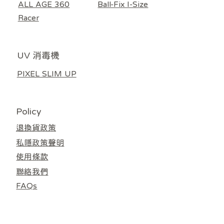
ALL AGE 360
Ball-Fix I-Size
無庫存
車/汽車座椅通用） 淺灰色
車/汽車座椅通用）米色
/ 嬰兒車涼感車墊濾芯
HEPA13濾網 灰白色
HEPA11濾網 奶白色
Donut / Lollipop)
價格
價格
價格
價格
價格
價格
價格
價格
HK$3,380.00
HK$4,480.00
HK$5,580.00
HK$5,580.00
HK$4,480.00
HK$599.00
HK$599.00
HK$599.00
Racer
一般價格
一般價格
價格
價格
價格
價格
促銷價格
促銷價格
HK$559.00
HK$559.00
HK$1,098.00
HK$138.00
HK$118.00
HK$888.00
HK$499.00
HK$499.00
UV 消毒機
PIXEL SLIM UP
Policy
退換貨政策
私隱政策聲明
使用條款
聯絡我們
FAQs