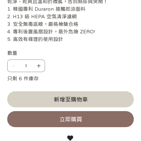
乾淨、乾爽且溫和的微風，告別熱疹與哭鬧！
1. 韓國專利 Duraron 接觸即涼面料
2. H13 級 HEPA 空氣清淨濾網
3. 安全無毒底線，嚴格檢驗合格
4. 專利後置風扇設計，意外危險 ZERO!
5. 高效有條理的使用設計
數量
只剩 6 件庫存
新增至購物車
立即購買