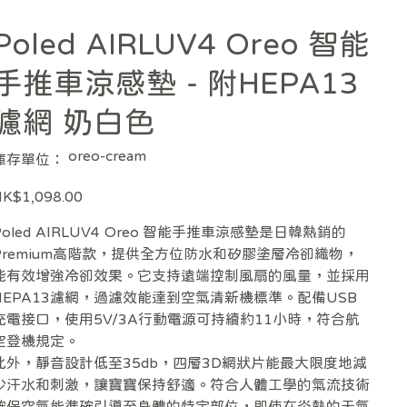
Poled AIRLUV4 Oreo 智能
手推車涼感墊 - 附HEPA13
濾網 奶白色
SKU
oreo-cream
庫存單位：
oreo-
cream
K$1,098.00
Poled AIRLUV4 Oreo 智能手推車涼感墊是日韓熱銷的
Premium高階款，提供全方位防水和矽膠塗層冷卻織物，
能有效增強冷卻效果。它支持遠端控制風扇的風量，並採用
HEPA13濾網，過濾效能達到空氣清新機標準。配備USB
充電接口，使用5V/3A行動電源可持續約11小時，符合航
空登機規定。
此外，靜音設計低至35db，四層3D網狀片能最大限度地減
少汗水和刺激，讓寶寶保持舒適。符合人體工學的氣流技術
確保空氣能準確引導至身體的特定部位，即使在炎熱的天氣