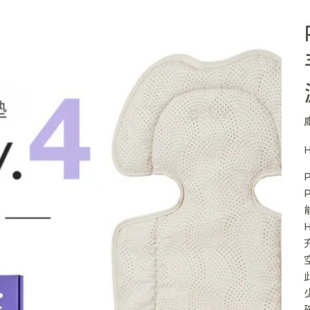
價
H
格