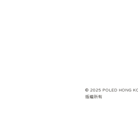
Poled AIRLUV Duraron 智能手推車
Poled Airluv Warm 2 Plus 智能溫感
Poled AIRLUV4 Lollipop 智能手推
Poled 
Poled A
Ball 
發熱座墊（推車/汽車座椅通用）米
車涼感墊 - 附HEPA11濾網 奶白色
涼感墊 - 附HEPA13濾網 灰白色
發熱座墊
色
價格
價格
HK$1,098.00
HK$888.00
一般價格
促銷價格
一
HK$559.00
HK$499.00
H
© 2025 POLED HONG K
版權所有