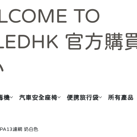
LCOME TO
LEDHK 官方購
心
毒機
汽車安全座椅
便携旅行袋
所有產品
HEPA13濾網 奶白色