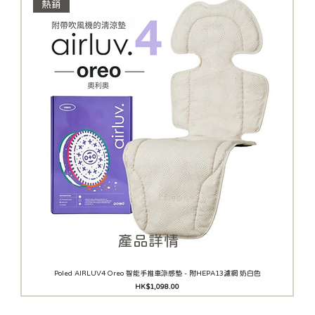
熱銷
​產品詳情
Poled AIRLUV4 Oreo 智能手推車涼感墊 - 附HEPA13濾網 奶白色
價格
HK$1,098.00