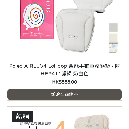
Poled AIRLUV4 Lollipop 智能手推車涼感墊 - 附
HEPA11濾網 奶白色
價格
HK$888.00
新增至購物車
熱銷