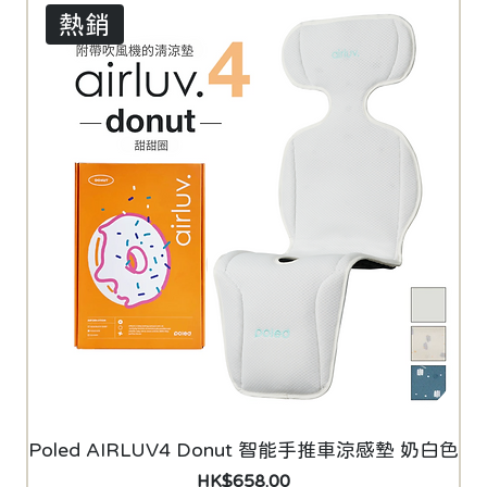
熱銷
Poled AIRLUV4 Donut 智能手推車涼感墊 奶白色
價格
HK$658.00