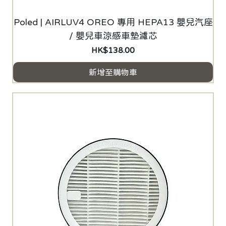
Poled | AIRLUV4 OREO 專用 HEPA13 嬰兒汽座
/ 嬰兒車涼感車墊濾芯
價格
HK$138.00
新增至購物車