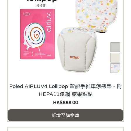
Poled AIRLUV4 Lollipop 智能手推車涼感墊 - 附
HEPA11濾網 糖果點點
價格
HK$888.00
新增至購物車