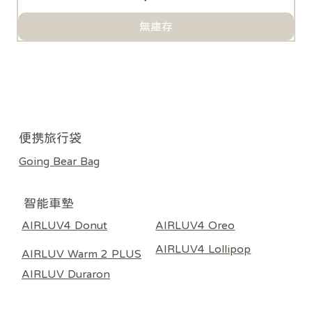
無庫存
​便携旅行袋
Going Bear Bag
智能車墊
AIRLUV4 Donut
AIRLUV4 Oreo
AIRLUV4 Lollipop
AIRLUV Warm 2 PLUS
AIRLUV Duraron