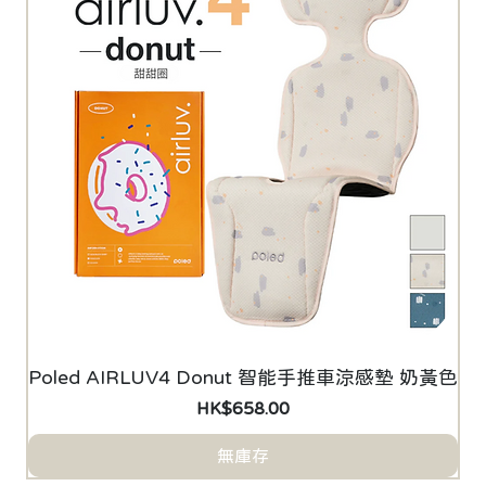
Poled AIRLUV4 Donut 智能手推車涼感墊 奶黃色
價格
HK$658.00
無庫存