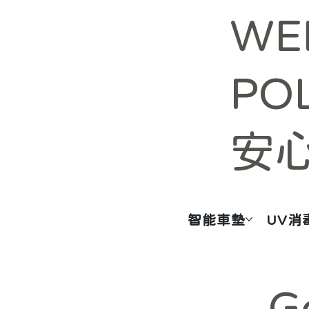
WE
PO
安
智能車墊
UV消
G