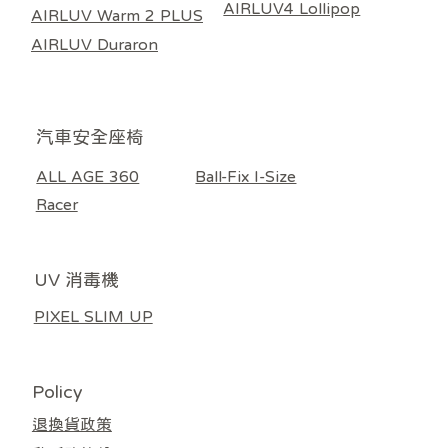
AIRLUV4 Lollipop
AIRLUV Warm 2 PLUS
AIRLUV Duraron
​汽車安全座椅
ALL AGE 360
Ball-Fix I-Size
Racer
UV 消毒機
PIXEL SLIM UP
Policy
退換貨政策