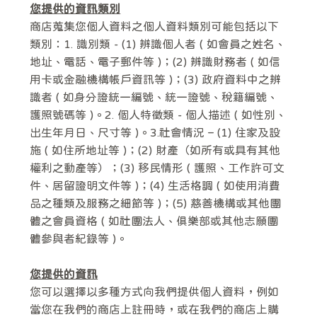
您提供的資訊類別
商店蒐集您個人資料之個人資料類別可能包括以下
類別：1. 識別類 - (1) 辨識個人者 ( 如會員之姓名、
地址、電話、電子郵件等 )；(2) 辨識財務者 ( 如信
用卡或金融機構帳戶資訊等 )；(3) 政府資料中之辨
識者 ( 如身分證統一編號、統一證號、稅籍編號、
護照號碼等 )。2. 個人特徵類 - 個人描述 ( 如性別、
出生年月日、尺寸等 )。3.社會情況 – (1) 住家及設
施 ( 如住所地址等 )；(2) 財產（如所有或具有其他
權利之動產等）；(3) 移民情形 ( 護照、工作許可文
件、居留證明文件等 )；(4) 生活格調 ( 如使用消費
品之種類及服務之細節等 )；(5) 慈善機構或其他團
體之會員資格 ( 如社團法人、俱樂部或其他志願團
體參與者紀錄等 )。
您提供的資訊
您可以選擇以多種方式向我們提供個人資料，例如
當您在我們的商店上註冊時，或在我們的商店上購