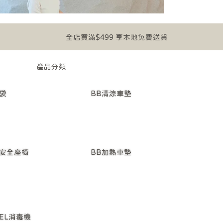
全店買滿$499 享本地免費送貨
​產品分類
携袋
BB清涼車墊
BB加熱車墊
安全座椅
XEL消毒機