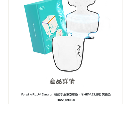
​產品詳情
Poled AIRLUV Duraron 智能手推車涼感墊 - 附HEPA13濾網 灰白色
價格
HK$1,098.00