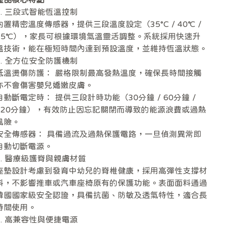
1. 三段式智能恆溫控制
內置精密溫度傳感器，提供三段溫度設定（35°C / 40°C /
45°C），家長可根據環境氣溫靈活調整。系統採用快速升
溫技術，能在極短時間內達到預設溫度，並維持恆溫狀態。
2. 全方位安全防護機制
低溫燙傷防護： 嚴格限制最高發熱溫度，確保長時間接觸
亦不會傷害嬰兒嬌嫩皮膚。
自動斷電定時： 提供三段計時功能（30分鐘 / 60分鐘 /
120分鐘），有效防止因忘記關閉而導致的能源浪費或過熱
風險。
安全傳感器： 具備過流及過熱保護電路，一旦偵測異常即
自動切斷電源。
3. 醫療級護脊與親膚材質
座墊設計考慮到發育中幼兒的脊椎健康，採用高彈性支撐材
料，不影響推車或汽車座椅原有的保護功能。表面面料通過
韓國國家級安全認證，具備抗菌、防敏及透氣特性，適合長
時間使用。
4. 高兼容性與便捷電源