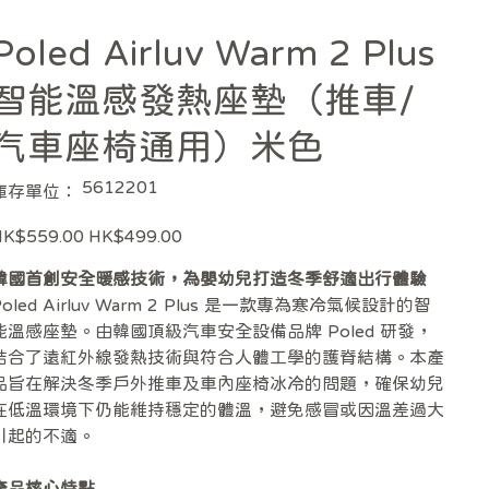
Poled Airluv Warm 2 Plus
智能溫感發熱座墊（推車/
汽車座椅通用）米色
SKU
5612201
庫存單位：
5612201
促
HK$559.00
HK$499.00
銷
價
格
韓國首創安全暖感技術，為嬰幼兒打造冬季舒適出行體驗
Poled Airluv Warm 2 Plus 是一款專為寒冷氣候設計的智
能溫感座墊。由韓國頂級汽車安全設備品牌 Poled 研發，
結合了遠紅外線發熱技術與符合人體工學的護脊結構。本產
品旨在解決冬季戶外推車及車內座椅冰冷的問題，確保幼兒
在低溫環境下仍能維持穩定的體溫，避免感冒或因溫差過大
引起的不適。
產品核心特點