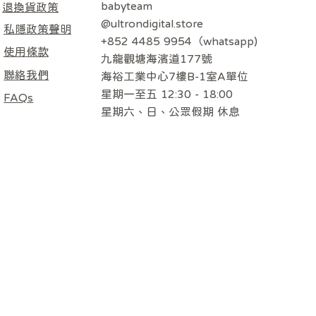
babyteam
退換貨政策
@ultrondigital.store
私隱政策聲明
+852 4485 9954（whatsapp)
使用條款
九龍觀塘海濱道177號
聯絡我們
海裕工業中心7樓B-1室A單位
星期一至五 12:30 - 18:00
FAQs
​星期六、日、公眾假期 休息
隨行餐椅袋 炭
隨行餐椅袋 淺
EO 專用
Poled AIRLUV4 Donut 智能手推車
Poled | AIRLUV 4 HEPA11 涼感墊
ALL AGE 360 汽車安全座椅 米色
兒車涼感車
濾芯 (適用於Donut / Lollipop)
涼感墊 奶黃色
價格
HK$5,580.00
無庫存
價格
HK$118.00