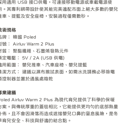
採用通用 USB 接口供電，可連接移動電源或車載電源使
用。其專利綁帶設計使其能完美適配市面上絕大多數的嬰兒
推車、提籃及安全座椅，安裝過程僅需數秒。
技術規格
品牌： 韓國 Poled
號： Airluv Warm 2 Plus
材質： 聚酯纖維、石墨烯發熱元件
額定電壓： 5V / 2A (USB 供電)
適用範圍： 嬰兒推車、汽車座椅、嬰兒提籃
清潔方式： 建議以濕布擦拭表面，如需水洗請務必移除電
源控制器並置於通風處陰乾
專業建議
Poled Airluv Warm 2 Plus 為現代育兒提供了科學的保暖
方案。與傳統厚重的蓋毯相比，它能提供更均勻的底部熱量
分佈，且不會因滑落而造成遮擋嬰兒口鼻的窒息風險，是冬
季育兒安全、科技與舒適的結合點。