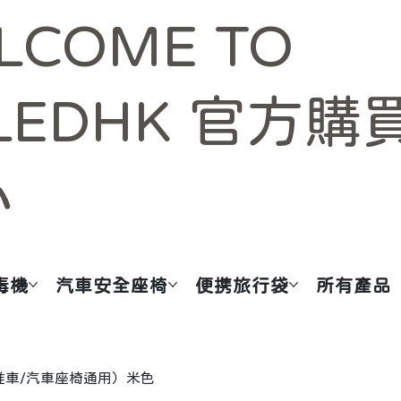
LCOME TO
LEDHK 官方購
心
毒機
汽車安全座椅
便携旅行袋
所有產品
熱座墊（推車/汽車座椅通用）米色