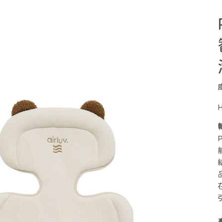
原
始
價
格