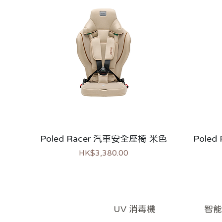
Poled Racer 汽車安全座椅 米色
Pole
價格
HK$3,380.00
新上市
熱銷
熱銷
新上
智能
UV 消毒機