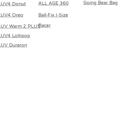
Going Bear Bag
ALL AGE 360
LUV4 Donut
Ball-Fix I-Size
LUV4 Oreo
Racer
LUV Warm 2 PLUS
UV4 Lollipop
LUV Duraron
GOING BEAR 隨行餐椅袋 深
irluv Warm 2 Plus 智能溫感
Fix I-Size 汽車安全座椅 米色
Poled GOING BEAR 
Poled GOING BEAR 
Poled | AIRLUV4 OR
（推車/汽車座椅通用） 淺
藍色
HEPA13 嬰兒汽座 / 嬰
黑色
灰色
價格
HK$4,480.00
灰色
墊濾芯
價格
價格
價格
HK$599.00
HK$599.00
HK$599.00
般價格
促銷價格
價格
K$559.00
HK$499.00
HK$138.00