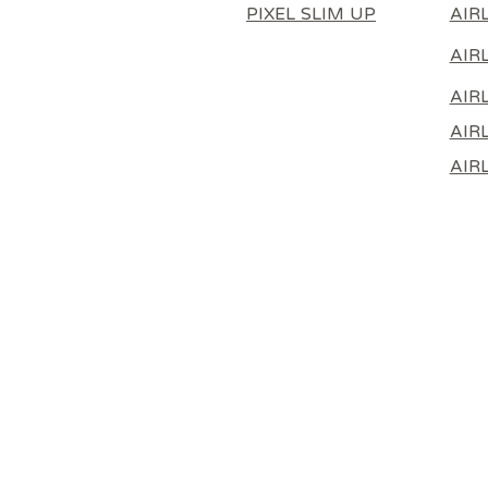
AIR
PIXEL SLIM UP
AIR
AIR
AIRL
AIR
Poled AIRLUV Duraron 智能手推車
Poled Airluv Warm 2 Plus 智能溫感
Poled AIRLUV4 Lollipop 智能手推
Poled 
Poled A
Ball 
發熱座墊（推車/汽車座椅通用）米
車涼感墊 - 附HEPA11濾網 奶白色
涼感墊 - 附HEPA13濾網 灰白色
發熱座墊
色
價格
價格
HK$1,098.00
HK$888.00
一般價格
促銷價格
一
HK$559.00
HK$499.00
H