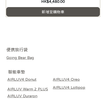
價格
HK$4,480.00
新增至購物車
​便携旅行袋
Going Bear Bag
智能車墊
AIRLUV4 Donut
AIRLUV4 Oreo
AIRLUV4 Lollipop
AIRLUV Warm 2 PLUS
AIRLUV Duraron