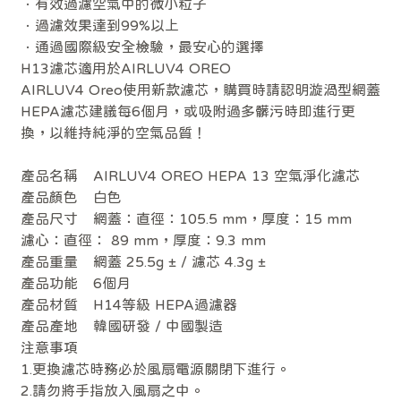
．有效過濾空氣中的微小粒子
．過濾效果達到99%以上
．通過國際級安全檢驗，最安心的選擇
H13濾芯適用於AIRLUV4 OREO
AIRLUV4 Oreo使用新款濾芯，購買時請認明漩渦型網蓋
HEPA濾芯建議每6個月，或吸附過多髒污時即進行更
換，以維持純淨的空氣品質！
產品名稱 AIRLUV4 OREO HEPA 13 空氣淨化濾芯
產品顏色 白色
產品尺寸 網蓋：直徑：105.5 mm，厚度：15 mm
濾心：直徑： 89 mm，厚度：9.3 mm
產品重量 網蓋 25.5g ± / 濾芯 4.3g ±
產品功能 6個月
產品材質 H14等級 HEPA過濾器
產品產地 韓國研發 / 中國製造
注意事項
1.更換濾芯時務必於風扇電源關閉下進行。
2.請勿將手指放入風扇之中。