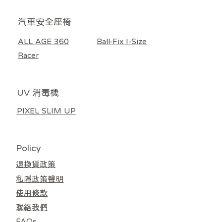
​汽車安全座椅
Poled AIRLUV4 Donut 智能手推車涼感墊 奶黃色
Poled | AIRLUV4 OREO 專用 HEPA13 嬰兒汽座
Poled Airluv Warm 2 Plus 智能溫感發熱座墊（推
Poled Airluv Warm 2 Plus 智能溫感發熱座墊（推
Poled AIRLUV4 Lollipop 智能手推車涼感墊 - 附
Poled | AIRLUV 4 HEPA11 涼感墊濾芯 (適用於
Poled AIRLUV Duraron 智能手推車涼感墊 - 附
Poled GOING BEAR 隨行餐椅袋 深藍色
Poled GOING BEAR 隨行餐椅袋 炭黑色
Poled GOING BEAR 隨行餐椅袋 淺灰色
ALL AGE 360 汽車安全座椅 黑色
ALL AGE 360 汽車安全座椅 米色
Ball Fix I-Size 汽車安全座椅 灰色
Ball Fix I-Size 汽車安全座椅 米色
Poled Racer 汽車安全座椅 黑色
ALL AGE 360
Ball-Fix I-Size
無庫存
車/汽車座椅通用） 淺灰色
車/汽車座椅通用）米色
/ 嬰兒車涼感車墊濾芯
HEPA13濾網 灰白色
HEPA11濾網 奶白色
Donut / Lollipop)
價格
價格
價格
價格
價格
價格
價格
價格
HK$3,380.00
HK$4,480.00
HK$5,580.00
HK$5,580.00
HK$4,480.00
HK$599.00
HK$599.00
HK$599.00
Racer
一般價格
一般價格
價格
價格
價格
價格
促銷價格
促銷價格
HK$559.00
HK$559.00
HK$1,098.00
HK$138.00
HK$118.00
HK$888.00
HK$499.00
HK$499.00
UV 消毒機
PIXEL SLIM UP
Policy
退換貨政策
私隱政策聲明
使用條款
聯絡我們
FAQs