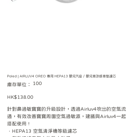
Poled | AIRLUV4 OREO 專用 HEPA13 嬰兒汽座 / 嬰兒車涼感車墊濾芯
SKU
100
庫存單位：
100
價
HK$138.00
格
針對鼻過敏寶寶的升級設計，透過Airluv4吹出的空氣流
通，有效改善寶寶周圍空氣過敏源，建議與Airluv4一起
搭配使用 !
．HEPA13 空氣清淨機等級濾芯